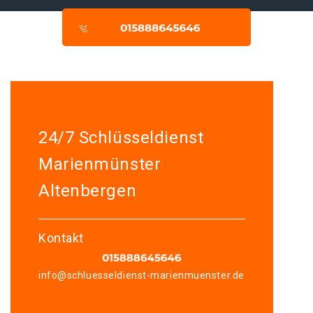
24/7 Schlüsseldienst
Marienmünster
Altenbergen
Kontakt
info@schluesseldienst-marienmuenster.de